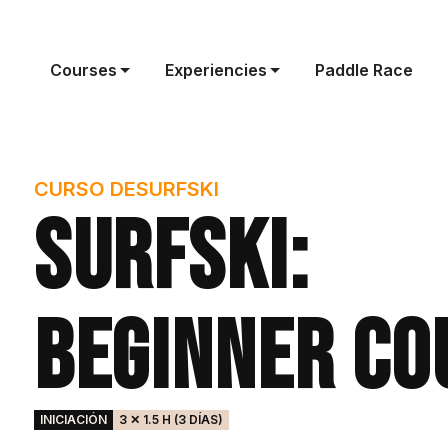
Courses
Experiencies
Paddle Race
CURSO DE
SURFSKI
Surfski:
Beginner Co
INICIACIÓN
3 ✕ 1.5 H (3 DÍAS)