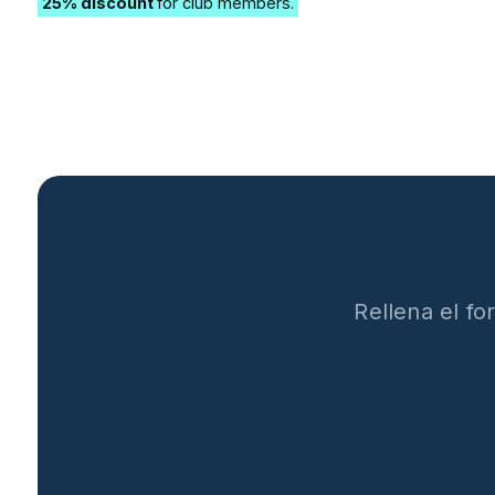
25% discount
for club members.
Rellena el f