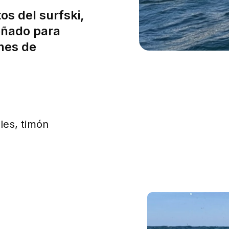
s del surfski,
eñado para
nes de
les, timón