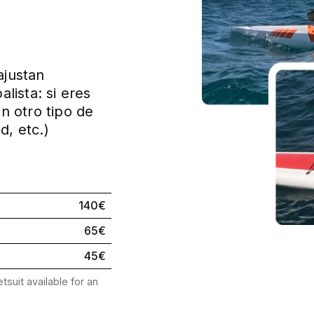
ajustan
lista: si eres
n otro tipo de
d, etc.)
140€
65€
45€
tsuit available for an