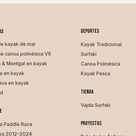
Deportes
AS
de kayak de mar
Kayak Tradicional
de canoa polinésica V6
Surfski
 & Montgat en kayak
Canoa Polinésica
a en kayak
Kayak Pesca
ava en kayak
Tienda
nd
Vajda Surfski
e
Proyectos
a Paddle Race
dos 2012–2024