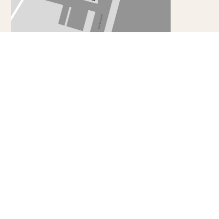
Contacto
DIRECCIÓN
Moll Lima, Port Esportiu de Badalona
Carrer d'Eduard Maristany, s/n,
08912 Badalona, Barcelona
Ver en Google Maps
EMAIL
info@barcelonacaiac.com
MÓVIL / WHATSAPP
+34 935 400 249
MÓVIL
WHATSAPP