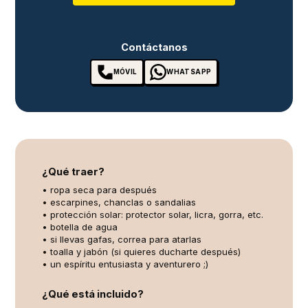
Contáctanos
MÓVIL
WHATSAPP
¿Qué traer?
• ropa seca para después
• escarpines, chanclas o sandalias
• protección solar: protector solar, licra, gorra, etc.
• botella de agua
• si llevas gafas, correa para atarlas
• toalla y jabón (si quieres ducharte después)
• un espíritu entusiasta y aventurero ;)
¿Qué está incluido?