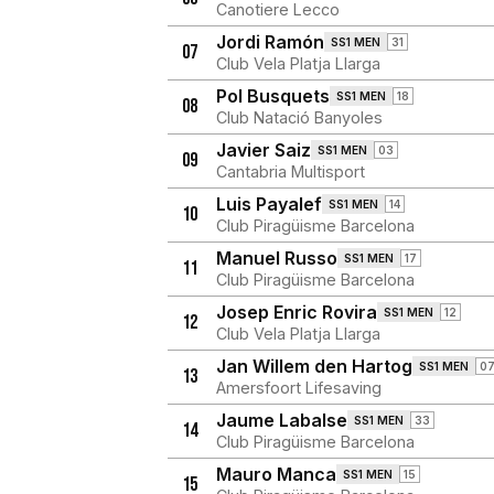
Canotiere Lecco
Jordi Ramón
SS1 MEN
31
07
Club Vela Platja Llarga
Pol Busquets
SS1 MEN
18
08
Club Natació Banyoles
Javier Saiz
SS1 MEN
03
09
Cantabria Multisport
Luis Payalef
SS1 MEN
14
10
Club Piragüisme Barcelona
Manuel Russo
SS1 MEN
17
11
Club Piragüisme Barcelona
Josep Enric Rovira
SS1 MEN
12
12
Club Vela Platja Llarga
Jan Willem den Hartog
SS1 MEN
0
13
Amersfoort Lifesaving
Jaume Labalse
SS1 MEN
33
14
Club Piragüisme Barcelona
Mauro Manca
SS1 MEN
15
15