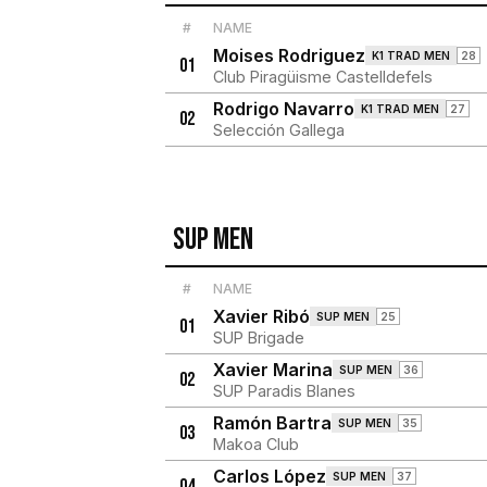
#
NAME
Moises Rodriguez
K1 TRAD MEN
28
01
Club Piragüisme Castelldefels
Rodrigo Navarro
K1 TRAD MEN
27
02
Selección Gallega
SUP MEN
#
NAME
Xavier Ribó
SUP MEN
25
01
SUP Brigade
Xavier Marina
SUP MEN
36
02
SUP Paradis Blanes
Ramón Bartra
SUP MEN
35
03
Makoa Club
Carlos López
SUP MEN
37
04