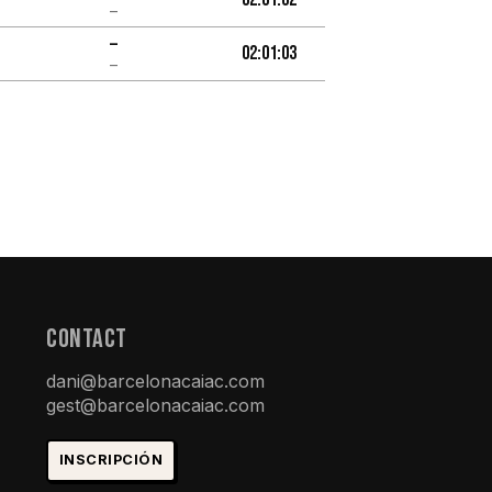
–
–
02:01:03
–
ConTACt
dani@barcelonacaiac.com
gest@barcelonacaiac.com
INSCRIPCIÓN