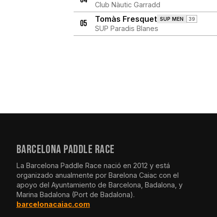
Club Nàutic Garradd
Tomàs Fresquet
SUP MEN
39
05
SUP Paradis Blanes
BARCELONA PADDLE RACE
La Barcelona Paddle Race nació en 2012 y está
organizado anualmente por Barelona Caiac con el
apoyo del Ayuntamiento de Barcelona, Badalona, y
Marina Badalona (Port de Badalona).
barcelonacaiac.com