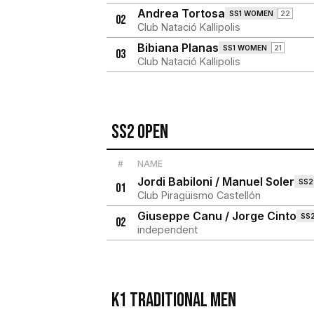
Andrea Tortosa
SS1 WOMEN
22
02
Club Natació Kallipolis
Bibiana Planas
SS1 WOMEN
21
03
Club Natació Kallipolis
Ss2 Open
#
NAME
Jordi Babiloni / Manuel Soler
SS2
01
Club Piragüismo Castellón
Giuseppe Canu / Jorge Cinto
SS
02
independent
K1 Traditional Men