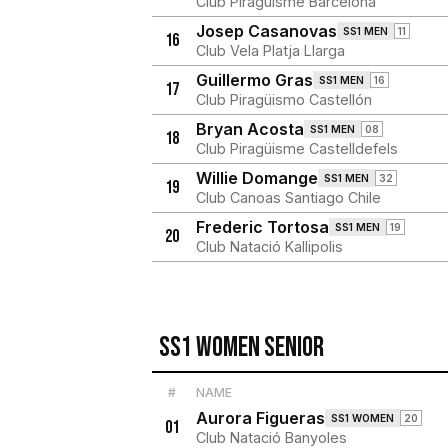
Club Piragüisme Barcelona
Josep Casanovas
SS1 MEN
11
16
Club Vela Platja Llarga
Guillermo Gras
SS1 MEN
16
17
Club Piragüismo Castellón
Bryan Acosta
SS1 MEN
08
18
Club Piragüisme Castelldefels
Willie Domange
SS1 MEN
32
19
Club Canoas Santiago Chile
Frederic Tortosa
SS1 MEN
19
20
Club Natació Kallipolis
SS1 Women Senior
#
NAME
Aurora Figueras
SS1 WOMEN
20
01
Club Natació Banyoles