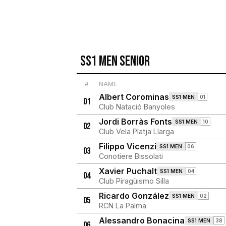
SS1 Men Senior
#
NAME
Albert Corominas
SS1 MEN
01
01
Club Natació Banyoles
Jordi Borràs Fonts
SS1 MEN
10
02
Club Vela Platja Llarga
Filippo Vicenzi
SS1 MEN
06
03
Conotiere Bissolati
Xavier Puchalt
SS1 MEN
04
04
Club Piragüismo Silla
Ricardo González
SS1 MEN
02
05
RCN La Palma
Alessandro Bonacina
SS1 MEN
38
06