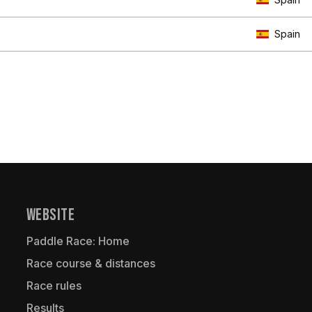
Spain
Website
Paddle Race: Home
Race course & distances
Race rules
Results