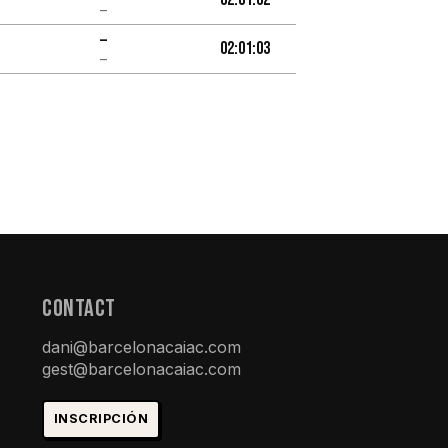
–
–
02:01:03
–
ConTACt
dani@barcelonacaiac.com
gest@barcelonacaiac.com
INSCRIPCIÓN