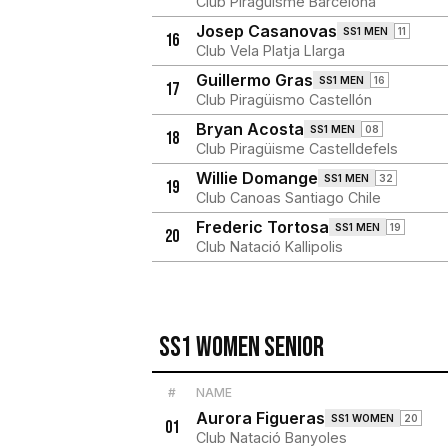
Club Piragüisme Barcelona
Josep Casanovas
SS1 MEN
11
16
Club Vela Platja Llarga
Guillermo Gras
SS1 MEN
16
17
Club Piragüismo Castellón
Bryan Acosta
SS1 MEN
08
18
Club Piragüisme Castelldefels
Willie Domange
SS1 MEN
32
19
Club Canoas Santiago Chile
Frederic Tortosa
SS1 MEN
19
20
Club Natació Kallipolis
SS1 Women Senior
#
NAME
Aurora Figueras
SS1 WOMEN
20
01
Club Natació Banyoles