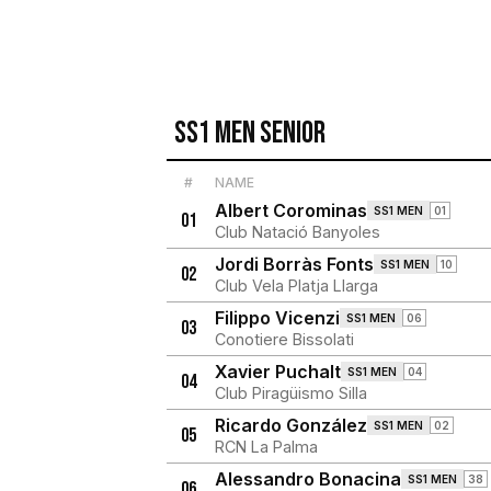
SS1 Men Senior
#
NAME
Albert Corominas
SS1 MEN
01
01
Club Natació Banyoles
Jordi Borràs Fonts
SS1 MEN
10
02
Club Vela Platja Llarga
Filippo Vicenzi
SS1 MEN
06
03
Conotiere Bissolati
Xavier Puchalt
SS1 MEN
04
04
Club Piragüismo Silla
Ricardo González
SS1 MEN
02
05
RCN La Palma
Alessandro Bonacina
SS1 MEN
38
06