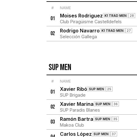
#
NAME
Moises Rodriguez
K1 TRAD MEN
28
01
Club Piragüisme Castelldefels
Rodrigo Navarro
K1 TRAD MEN
27
02
Selección Gallega
SUP MEN
#
NAME
Xavier Ribó
SUP MEN
25
01
SUP Brigade
Xavier Marina
SUP MEN
36
02
SUP Paradis Blanes
Ramón Bartra
SUP MEN
35
03
Makoa Club
Carlos López
SUP MEN
37
04