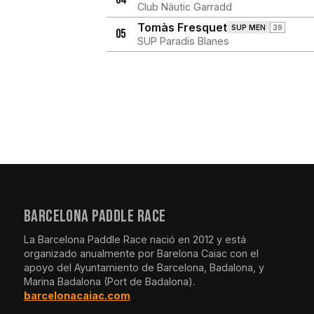
Club Nàutic Garradd
Tomàs Fresquet
SUP MEN
39
05
SUP Paradis Blanes
BARCELONA PADDLE RACE
La Barcelona Paddle Race nació en 2012 y está
organizado anualmente por Barelona Caiac con el
apoyo del Ayuntamiento de Barcelona, Badalona, y
Marina Badalona (Port de Badalona).
barcelonacaiac.com