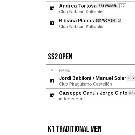
Andrea Tortosa
SS1 WOMEN
22
02
Club Natació Kallipolis
Bibiana Planas
SS1 WOMEN
21
03
Club Natació Kallipolis
Ss2 Open
#
NAME
Jordi Babiloni / Manuel Soler
SS2
01
Club Piragüismo Castellón
Giuseppe Canu / Jorge Cinto
SS
02
independent
K1 Traditional Men