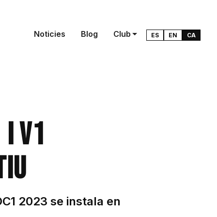
Noticies
Blog
Club
ES
EN
CA
 i V1
tiu
C1 2023 se instala en