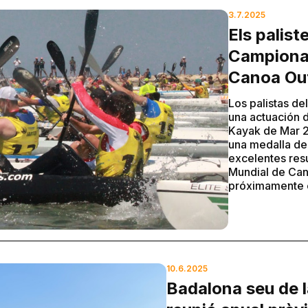
3.7.2025
Els palis
Campionat
Canoa Ou
Los palistas d
una actuación 
Kayak de Mar 2
una medalla de
excelentes resu
Mundial de Can
próximamente e
10.6.2025
Badalona seu de l