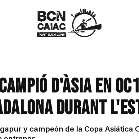
campió d'Àsia en OC1
Badalona durant l'es
gapur y campeón de la Copa Asiática O
e entrenos.