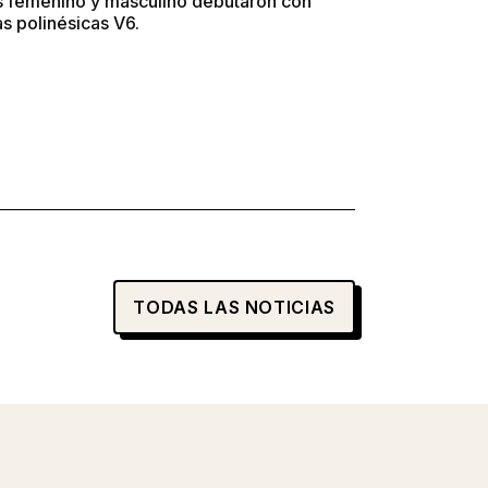
s femenino y masculino debutaron con
as polinésicas V6.
TODAS LAS NOTICIAS