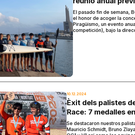
reunió anual prèv
El pasado fin de semana, B
el honor de acoger la conc
Piragüismo, un evento anua
competición), bajo la direc
10.12.2024
Èxit dels palistes 
Race: 7 medalles en 
Se destacaron nuestros palista
Mauricio Schmidt, Bruno Zlayar