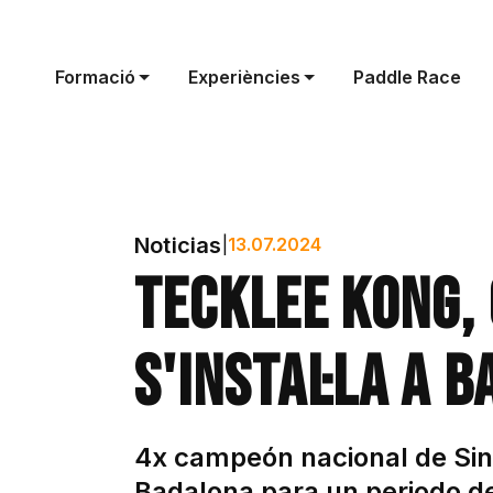
Formació
Experiències
Paddle Race
Noticias
|
13.07.2024
Tecklee Kong, 
s'instal·la a 
4x campeón nacional de Sin
Badalona para un periodo d