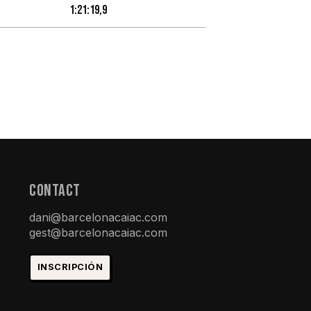
1:21:19,9
ConTACt
dani@barcelonacaiac.com
gest@barcelonacaiac.com
INSCRIPCIÓN