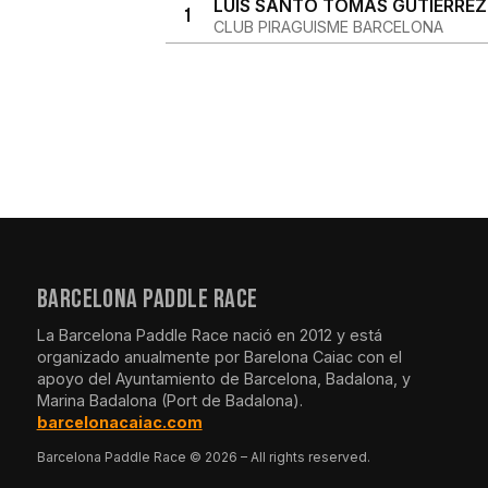
LUÍS SANTO TOMÁS GUTIERREZ
1
CLUB PIRAGUISME BARCELONA
BARCELONA PADDLE RACE
La Barcelona Paddle Race nació en 2012 y está
organizado anualmente por Barelona Caiac con el
apoyo del Ayuntamiento de Barcelona, Badalona, y
Marina Badalona (Port de Badalona).
barcelonacaiac.com
Barcelona Paddle Race © 2026 – All rights reserved.