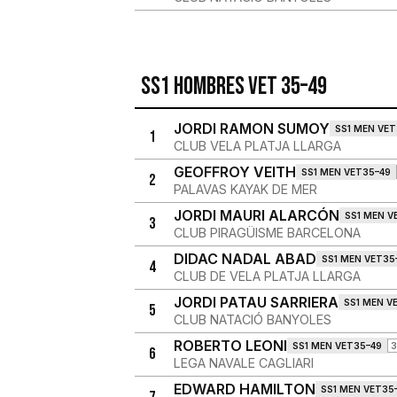
SS1 Hombres VET 35–49
JORDI RAMON SUMOY
SS1 MEN VET
1
CLUB VELA PLATJA LLARGA
GEOFFROY VEITH
SS1 MEN VET35–49
2
PALAVAS KAYAK DE MER
JORDI MAURI ALARCÓN
SS1 MEN V
3
CLUB PIRAGÜISME BARCELONA
DIDAC NADAL ABAD
SS1 MEN VET35
4
CLUB DE VELA PLATJA LLARGA
JORDI PATAU SARRIERA
SS1 MEN V
5
CLUB NATACIÓ BANYOLES
ROBERTO LEONI
SS1 MEN VET35–49
3
6
LEGA NAVALE CAGLIARI
EDWARD HAMILTON
SS1 MEN VET35