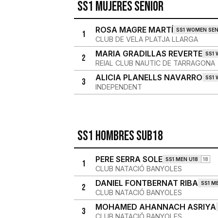
SS1 Mujeres Senior
ROSA MAGRE MARTÍ
SS1 WOMEN SEN
1
CLUB DE VELA PLATJA LLARGA
MARIA GRADILLAS REVERTE
SS1
2
REIAL CLUB NAUTIC DE TARRAGONA
ALICIA PLANELLS NAVARRO
SS1
3
INDEPENDENT
SS1 Hombres Sub18
PERE SERRA SOLE
SS1 MEN U18
18
1
CLUB NATACIÓ BANYOLES
DANIEL FONTBERNAT RIBA
SS1 M
2
CLUB NATACIÓ BANYOLES
MOHAMED AHANNACH ASRIYA
3
CLUB NATACIÓ BANYOLES