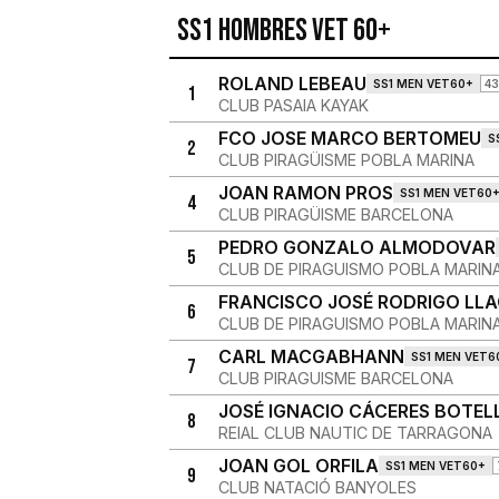
SS1 Hombres Vet 60+
ROLAND LEBEAU
SS1 MEN VET60+
43
1
CLUB PASAIA KAYAK
FCO JOSE MARCO BERTOMEU
S
2
CLUB PIRAGÜISME POBLA MARINA
JOAN RAMON PROS
SS1 MEN VET60
4
CLUB PIRAGÜISME BARCELONA
PEDRO GONZALO ALMODOVAR
5
CLUB DE PIRAGUISMO POBLA MARIN
FRANCISCO JOSÉ RODRIGO LLA
6
CLUB DE PIRAGUISMO POBLA MARIN
CARL MACGABHANN
SS1 MEN VET6
7
CLUB PIRAGUISME BARCELONA
JOSÉ IGNACIO CÁCERES BOTEL
8
REIAL CLUB NAUTIC DE TARRAGONA
JOAN GOL ORFILA
SS1 MEN VET60+
9
CLUB NATACIÓ BANYOLES