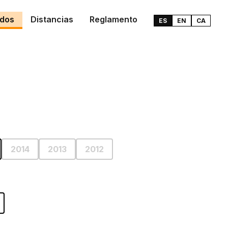
ados
Distancias
Reglamento
ES
EN
CA
2014
2013
2012