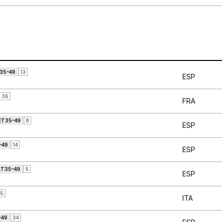
35–49
13
ESP
36
FRA
ET35–49
8
ESP
–49
14
ESP
ET35–49
5
ESP
5
ITA
–49
34