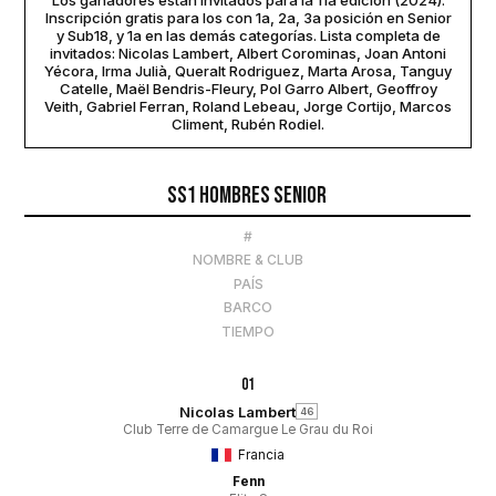
Los ganadores están invitados para la 11a edición (2024).
Inscripción gratis para los con 1a, 2a, 3a posición en Senior
y Sub18, y 1a en las demás categorías. Lista completa de
invitados: Nicolas Lambert, Albert Corominas, Joan Antoni
Yécora, Irma Julià, Queralt Rodriguez, Marta Arosa, Tanguy
Catelle, Maël Bendris-Fleury, Pol Garro Albert, Geoffroy
Veith, Gabriel Ferran, Roland Lebeau, Jorge Cortijo, Marcos
Climent, Rubén Rodiel.
SS1 Hombres Senior
#
NOMBRE & CLUB
PAÍS
BARCO
TIEMPO
01
Nicolas Lambert
46
Club Terre de Camargue Le Grau du Roi
Francia
Fenn