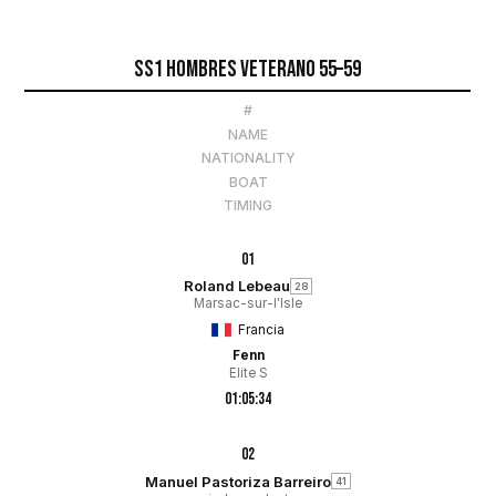
SS1 Hombres Veterano 55–59
#
NAME
NATIONALITY
BOAT
TIMING
01
Roland Lebeau
28
Marsac-sur-l'Isle
Francia
Fenn
Elite S
01:05:34
02
Manuel Pastoriza Barreiro
41