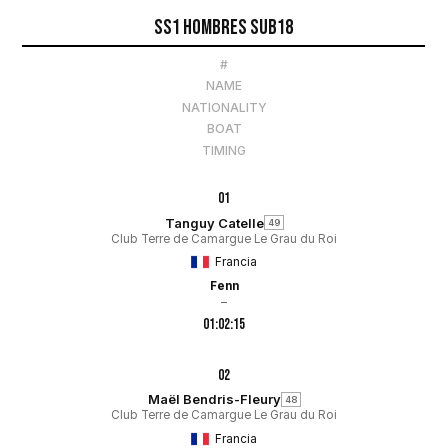
SS1 HombRes Sub18
#
NAME
NATIONALITY
BOAT
TIMING
01
Tanguy Catelle
49
Club Terre de Camargue Le Grau du Roi
Francia
Fenn
–
01:02:15
02
Maël Bendris-Fleury
48
Club Terre de Camargue Le Grau du Roi
Francia