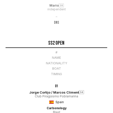
Mario
38
independent
–
DNS
SS2 Open
#
NAME
NATIONALITY
BOAT
TIMING
01
Jorge Cortijo / Marcos Climent
34
Club Piragüismo Poblamarina
Spain
Carbonology
Blast