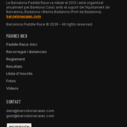
La Barcelona Paddle Race va néixer el 2012 i està organitzat
anualment per Barelona Caiac amb el suport de l'Ajuntament de
Barcelona, ​​Badalona i Marina Badalona (Port de Badalona).
barcelonacaiac.com
Barcelona Paddle Race © 2026 – All rights reserved.
pàgines Web
Paddle Race: Inici
Recorregut i distancies
Reglament
Resultats
Llista d'inscrits
Fotos
Vídeos
ConTACt
dani@barcelonacaiac.com
gest@barcelonacaiac.com