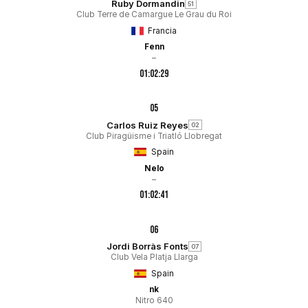
Ruby Dormandin
51
Club Terre de Camargue Le Grau du Roi
Francia
Fenn
–
01:02:29
05
Carlos Ruiz Reyes
02
Club Piragüisme i Triatló Llobregat
Spain
Nelo
–
01:02:41
06
Jordi Borràs Fonts
07
Club Vela Platja Llarga
Spain
nk
Nitro 640