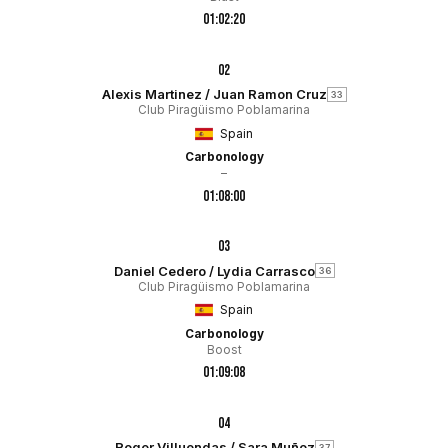
01:02:20
02
Alexis Martinez / Juan Ramon Cruz
33
Club Piragüismo Poblamarina
Spain
Carbonology
–
01:08:00
03
Daniel Cedero / Lydia Carrasco
36
Club Piragüismo Poblamarina
Spain
Carbonology
Boost
01:09:08
04
Roger Villuendas / Sara Muñoz
37