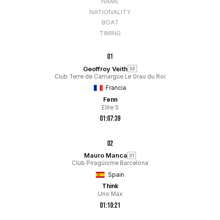
NAME
NATIONALITY
BOAT
TIMING
01
Geoffroy Veith
53
Club Terre de Camargue Le Grau du Roi
Francia
Fenn
Elite S
01:07:39
02
Mauro Manca
31
Club Piragüisme Barcelona
Spain
Think
Uno Max
01:10:21