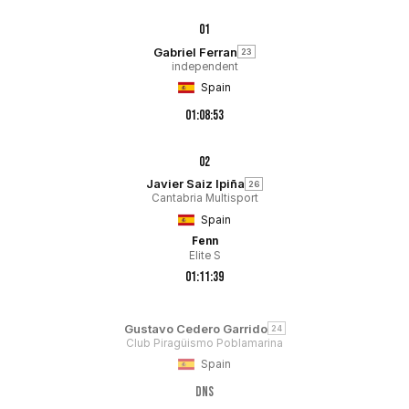
01
Gabriel Ferran
23
independent
Spain
01:08:53
02
Javier Saiz Ipiña
26
Cantabria Multisport
Spain
Fenn
Elite S
01:11:39
Gustavo Cedero Garrido
24
Club Piragüismo Poblamarina
Spain
DNS