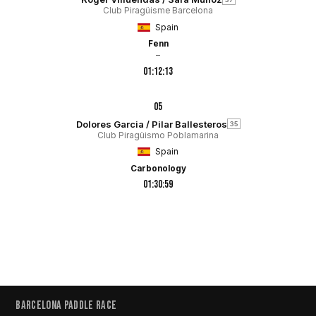
Club Piragüisme Barcelona
Spain
Fenn
–
01:12:13
05
Dolores Garcia / Pilar Ballesteros
35
Club Piragüismo Poblamarina
Spain
Carbonology
01:30:59
BARCELONA PADDLE RACE