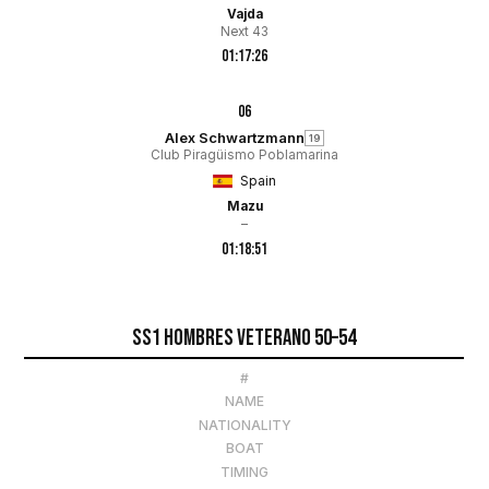
Vajda
Next 43
01:17:26
06
Alex Schwartzmann
19
Club Piragüismo Poblamarina
Spain
Mazu
–
01:18:51
SS1 Hombres Veterano 50–54
#
NAME
NATIONALITY
BOAT
TIMING