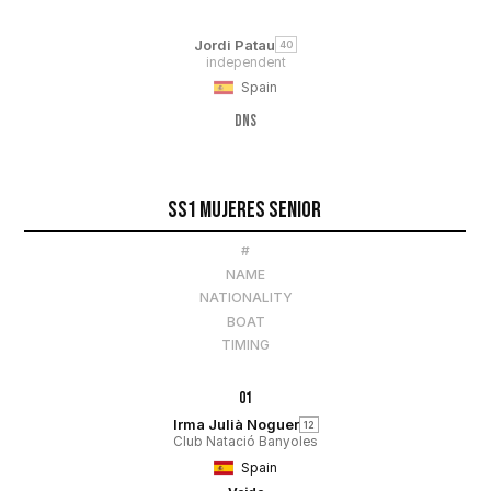
Jordi Patau
40
independent
Spain
DNS
SS1 Mujeres Senior
#
NAME
NATIONALITY
BOAT
TIMING
01
Irma Julià Noguer
12
Club Natació Banyoles
Spain