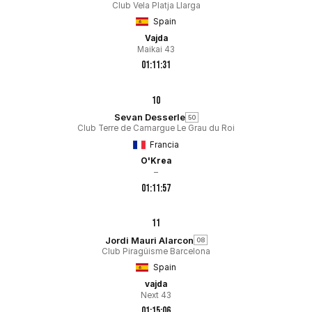
Club Vela Platja Llarga
Spain
Vajda
Maikai 43
01:11:31
10
Sevan Desserle
50
Club Terre de Camargue Le Grau du Roi
Francia
O'Krea
–
01:11:57
11
Jordi Mauri Alarcon
08
Club Piragüisme Barcelona
Spain
vajda
Next 43
01:15:06