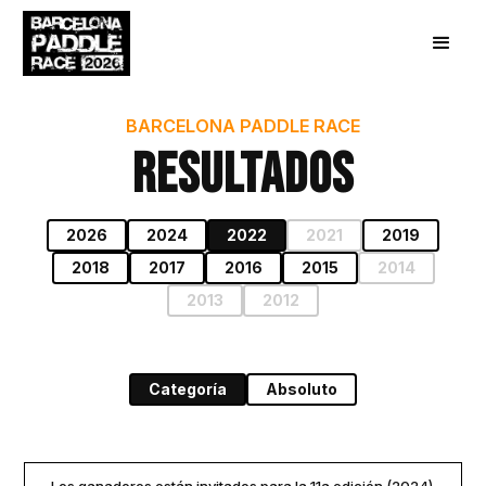
BARCELONA PADDLE RACE
Resultados
2026
2024
2022
2021
2019
2018
2017
2016
2015
2014
2013
2012
Categoría
Absoluto