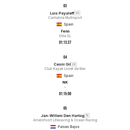
03
Luis Payaleff
30
Cantabria Multisport
Spain
Fenn
Elite SL
01:13:37
04
Cesni Gil
20
Club Kayak Lloret de Mar
Spain
NK
–
01:15:00
05
Jan-Willem Den Hartog
15
Amersfoort Lifesaving & Ocean Racing
Países Bajos