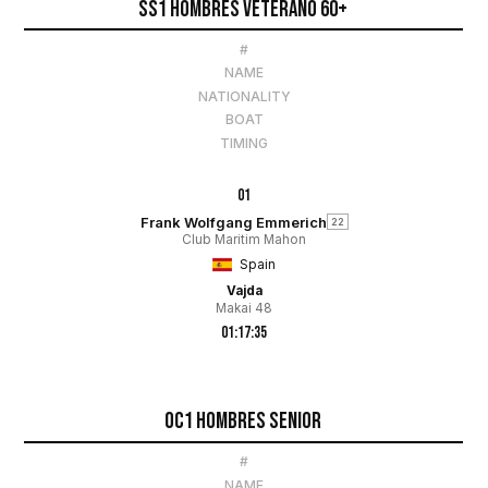
SS1 Hombres Veterano 60+
#
NAME
NATIONALITY
BOAT
TIMING
01
Frank Wolfgang Emmerich
22
Club Maritim Mahon
Spain
Vajda
Makai 48
01:17:35
OC1 Hombres Senior
#
NAME