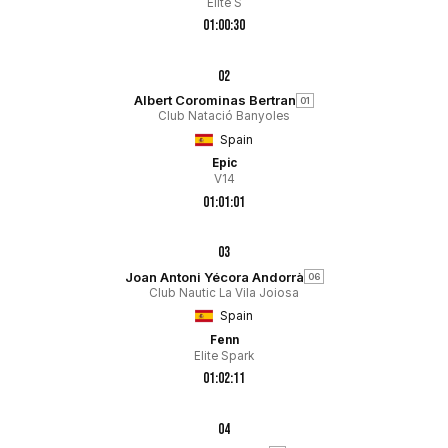
Elite S
01:00:30
02
Albert Corominas Bertran
01
Club Natació Banyoles
Spain
Epic
V14
01:01:01
03
Joan Antoni Yécora Andorrà
06
Club Nautic La Vila Joiosa
Spain
Fenn
Elite Spark
01:02:11
04