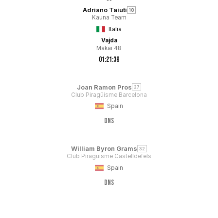
Adriano Taiuti
18
Kauna Team
Italia
Vajda
Makai 48
01:21:39
Joan Ramon Pros
27
Club Piragüisme Barcelona
Spain
DNS
William Byron Grams
32
Club Piragüisme Castelldefels
Spain
DNS